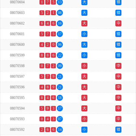
08070604
1
7
5
13
大
错
08070603
5
2
1
08
大
错
08070602
6
4
6
16
大
中
08070601
5
7
5
17
小
错
08070600
4
2
0
06
大
错
08070599
8
8
6
22
小
错
08070598
0
7
2
09
小
中
08070597
5
7
9
21
大
中
08070596
4
8
9
21
大
中
08070595
8
4
6
18
大
中
08070594
5
9
3
17
大
中
08070593
0
4
3
07
小
中
08070592
2
6
6
14
小
错