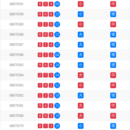
08070591
0
5
4
09
小
中
08070590
9
6
8
23
小
错
08070589
1
2
9
12
小
中
08070588
0
9
4
13
大
错
08070587
8
1
4
13
大
错
08070586
0
2
2
04
大
错
08070585
9
6
9
24
小
错
08070584
2
7
5
14
大
中
08070583
1
9
2
12
小
中
08070582
1
3
6
10
大
错
08070581
9
4
2
15
大
中
08070580
8
8
3
19
大
中
08070579
8
7
3
18
小
错