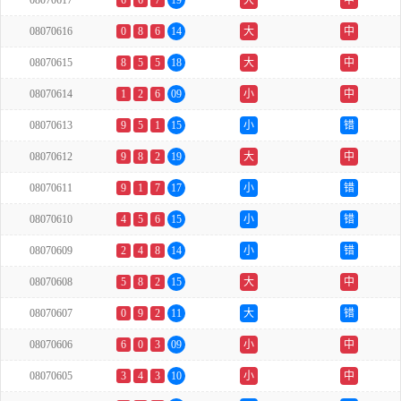
08070617
6
6
7
19
大
中
08070616
0
8
6
14
大
中
08070615
8
5
5
18
大
中
08070614
1
2
6
09
小
中
08070613
9
5
1
15
小
错
08070612
9
8
2
19
大
中
08070611
9
1
7
17
小
错
08070610
4
5
6
15
小
错
08070609
2
4
8
14
小
错
08070608
5
8
2
15
大
中
08070607
0
9
2
11
大
错
08070606
6
0
3
09
小
中
08070605
3
4
3
10
小
中