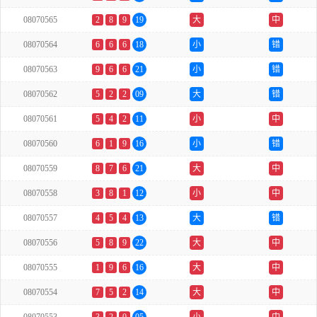
08070565
2
8
9
19
大
中
08070564
6
6
6
18
小
错
08070563
9
6
6
21
小
错
08070562
5
2
2
09
大
错
08070561
5
4
2
11
小
中
08070560
6
1
9
16
小
错
08070559
8
7
6
21
大
中
08070558
3
8
1
12
小
中
08070557
4
5
4
13
大
错
08070556
5
8
9
22
大
中
08070555
1
9
6
16
大
中
08070554
7
5
2
14
大
中