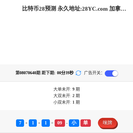
比特币28预测 永久地址:28YC.com 加拿大28-开奖|历史结果|加拿大PC历史走势|加拿大28刮奖预测|加拿大PC28大神预测|加拿大结果咪牌查询
第
08070640
期 距下期:
00
分
39
秒
广告开关：
大单
未开:
9
期
大双
未开:
2
期
小双
未开:
1
期
7
1
1
09
小
单
咪牌
+
+
=
-