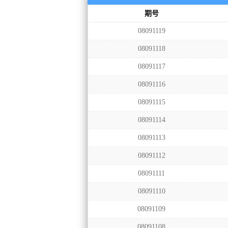
期号
08091119
08091118
08091117
08091116
08091115
08091114
08091113
08091112
08091111
08091110
08091109
08091108