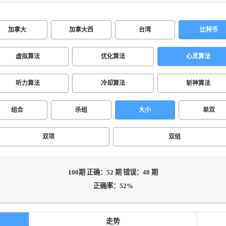
加拿大
加拿大西
台湾
比特币
虚拟算法
优化算法
心灵算法
听力算法
冷却算法
斩神算法
组合
杀组
大小
单双
双项
双组
100期 正确：52 期 错误：48 期
正确率：52%
走势