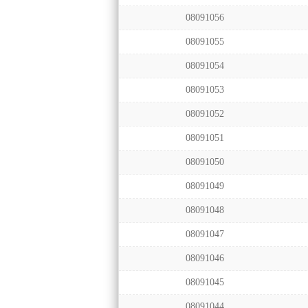
08091056
08091055
08091054
08091053
08091052
08091051
08091050
08091049
08091048
08091047
08091046
08091045
08091044