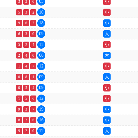
05
小
3
2
0
10
小
5
3
2
18
小
9
6
3
09
大
6
3
0
11
小
5
2
4
06
大
2
4
0
12
小
1
4
7
09
大
0
8
1
09
小
0
5
4
12
小
1
5
6
19
小
9
3
7
16
小
8
2
6
11
大
9
2
0