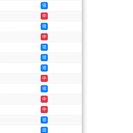
错
中
错
中
错
错
错
中
错
中
中
错
错