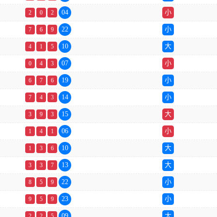
04
小
2
0
2
22
小
7
6
9
10
大
4
1
5
07
小
0
4
3
19
小
6
7
6
14
小
7
4
3
15
大
3
9
3
06
小
1
4
1
10
大
1
3
6
13
大
3
3
7
22
小
8
5
9
23
小
9
5
9
09
大
2
2
5