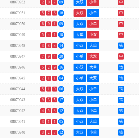
08070952
2
0
7
09
大双
小单
中
08070951
5
7
6
18
大双
小单
中
08070950
8
0
1
09
大双
小单
中
08070949
5
4
1
10
大单
小双
中
08070948
3
8
3
14
小双
大单
错
08070947
7
9
4
20
小单
大双
中
08070946
5
2
9
16
小双
大单
错
08070945
2
1
1
04
小单
大双
错
08070944
5
1
0
06
大双
小单
错
08070943
9
3
5
17
大双
小单
错
08070942
4
5
3
12
大双
小单
错
08070941
3
1
1
05
小双
大单
错
08070940
3
2
7
12
大双
小单
错