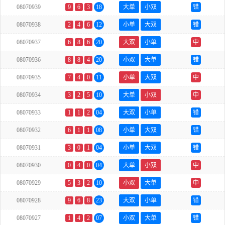
08070939
9
6
3
18
大单
小双
错
08070938
2
4
6
12
小单
大双
错
08070937
6
8
6
20
大双
小单
中
08070936
8
8
4
20
小双
大单
错
08070935
7
4
0
11
小单
大双
中
08070934
3
2
5
10
大单
小双
中
08070933
1
1
2
04
大双
小单
错
08070932
6
1
1
08
小单
大双
错
08070931
3
0
1
04
小单
大双
错
08070930
0
4
0
04
大单
小双
中
08070929
5
3
2
10
小双
大单
中
08070928
9
6
8
23
大双
小单
错
08070927
1
4
2
07
小双
大单
错