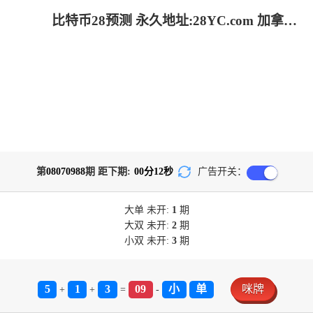
比特币28预测 永久地址:28YC.com 加拿大28-开奖|历史结果|加拿大PC历史走势|加拿大28刮奖预测|加拿大PC28大神预测|加拿大结果咪牌查询
第
08070988
期 距下期:
00
分
12
秒
广告开关：
大单
未开:
1
期
大双
未开:
2
期
小双
未开:
3
期
5
1
3
09
小
单
咪牌
+
+
=
-