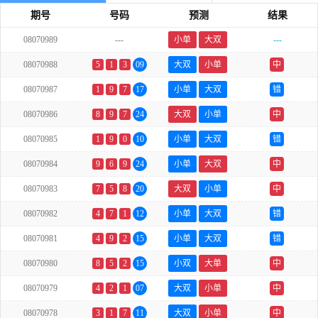
期号
号码
预测
结果
08070989
---
小单
大双
---
08070988
5
1
3
09
大双
小单
中
08070987
1
9
7
17
小单
大双
错
08070986
8
9
7
24
大双
小单
中
08070985
1
9
0
10
小单
大双
错
08070984
9
6
9
24
小单
大双
中
08070983
7
5
8
20
大双
小单
中
08070982
4
7
1
12
小单
大双
错
08070981
4
9
2
15
小单
大双
错
08070980
8
5
2
15
小双
大单
中
08070979
4
2
1
07
大双
小单
中
08070978
3
1
7
11
大双
小单
中