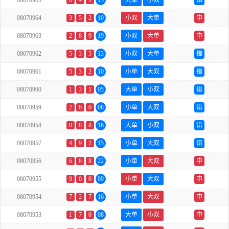
08070965
8
4
1
13
大单
小双
错
08070964
3
5
2
10
小双
大单
中
08070963
2
8
9
19
小双
大单
中
08070962
5
3
5
13
小双
大单
错
08070961
5
3
2
10
小单
大双
错
08070960
1
3
1
05
大单
小双
错
08070959
2
6
0
08
小单
大双
错
08070958
0
8
8
16
大单
小双
错
08070957
4
9
2
15
小单
大双
错
08070956
6
8
8
22
小单
大双
中
08070955
9
0
0
09
小单
大双
中
08070954
7
2
7
16
小单
大双
中
08070953
1
7
0
08
大单
小双
中