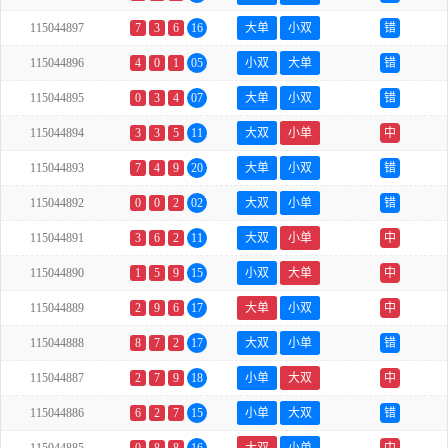
115044897
7
3
6
16
大单
小双
错
115044896
4
0
1
05
小双
大单
错
115044895
0
3
4
07
大单
小双
错
115044894
3
3
5
11
大双
小单
中
115044893
7
4
9
20
大单
小双
错
115044892
0
0
2
02
大双
小单
错
115044891
3
6
2
11
大双
小单
中
115044890
1
5
9
15
小双
大单
中
115044889
2
9
6
17
大单
小双
中
115044888
8
7
2
17
大双
小单
错
115044887
2
7
9
18
小单
大双
中
115044886
6
2
7
15
小单
大双
错