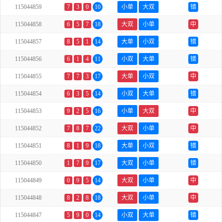
115044859
7
3
0
10
小单
大双
错
115044858
6
5
7
18
大双
小单
中
115044857
8
5
1
14
大单
小双
错
115044856
6
1
4
11
小双
大单
错
115044855
7
7
3
17
大单
小双
中
115044854
6
3
5
14
小双
大单
错
115044853
9
2
5
16
小单
大双
中
115044852
7
8
7
22
大双
小单
中
115044851
8
1
9
18
大单
小双
错
115044850
1
7
9
17
大双
小单
错
115044849
0
9
5
14
大双
小单
中
115044848
8
2
8
18
大双
小单
中
115044847
5
9
0
14
小双
大单
错