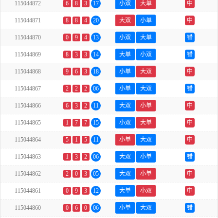
115044872
6
8
3
17
小双
大单
中
115044871
8
8
4
20
大双
小单
中
115044870
0
9
4
13
小双
大单
错
115044869
8
3
3
14
大单
小双
错
115044868
9
6
3
18
小单
大双
中
115044867
2
2
2
06
小单
大双
错
115044866
6
3
2
11
大双
小单
中
115044865
1
7
7
15
小双
大单
中
115044864
5
1
5
11
小单
大双
中
115044863
1
3
2
06
大双
小单
错
115044862
2
0
3
05
大双
小单
中
115044861
0
9
3
12
大单
小双
中
115044860
0
6
0
06
小单
大双
错