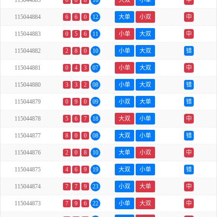
115044885
0
8
8
16
大双
小单
中
115044884
6
6
0
12
大单
小双
中
115044883
0
5
6
11
小单
大双
中
115044882
2
8
0
10
小单
大双
错
115044881
0
4
3
07
小单
大双
中
115044880
3
3
2
08
小单
大双
错
115044879
0
9
0
09
小双
大单
错
115044878
5
6
7
18
大双
小单
中
115044877
8
0
0
08
大双
小单
错
115044876
2
0
8
10
大单
小双
中
115044875
4
6
9
19
大双
小单
错
115044874
7
7
9
23
小双
大单
中
115044873
7
9
6
22
小单
大双
中