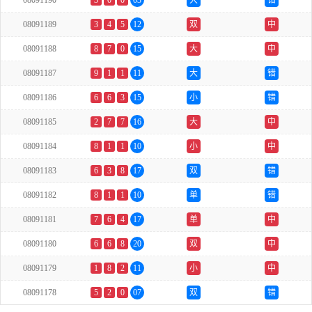
08091190
3
0
0
03
大
错
08091189
3
4
5
12
双
中
08091188
8
7
0
15
大
中
08091187
9
1
1
11
大
错
08091186
6
6
3
15
小
错
08091185
2
7
7
16
大
中
08091184
8
1
1
10
小
中
08091183
6
3
8
17
双
错
08091182
8
1
1
10
单
错
08091181
7
6
4
17
单
中
08091180
6
6
8
20
双
中
08091179
1
8
2
11
小
中
08091178
5
2
0
07
双
错