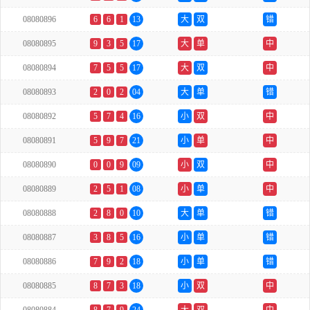
08080896
6
6
1
13
大
双
错
08080895
9
3
5
17
大
单
中
08080894
7
5
5
17
大
双
中
08080893
2
0
2
04
大
单
错
08080892
5
7
4
16
小
双
中
08080891
5
9
7
21
小
单
中
08080890
0
0
9
09
小
双
中
08080889
2
5
1
08
小
单
中
08080888
2
8
0
10
大
单
错
08080887
3
8
5
16
小
单
错
08080886
7
9
2
18
小
单
错
08080885
8
7
3
18
小
双
中