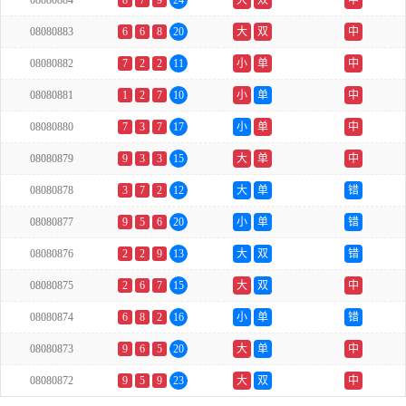
08080884
8
7
9
24
大
双
中
08080883
6
6
8
20
大
双
中
08080882
7
2
2
11
小
单
中
08080881
1
2
7
10
小
单
中
08080880
7
3
7
17
小
单
中
08080879
9
3
3
15
大
单
中
08080878
3
7
2
12
大
单
错
08080877
9
5
6
20
小
单
错
08080876
2
2
9
13
大
双
错
08080875
2
6
7
15
大
双
中
08080874
6
8
2
16
小
单
错
08080873
9
6
5
20
大
单
中
08080872
9
5
9
23
大
双
中