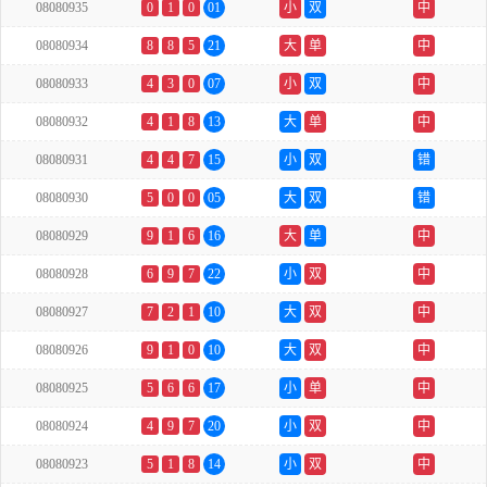
08080935
0
1
0
01
小
双
中
08080934
8
8
5
21
大
单
中
08080933
4
3
0
07
小
双
中
08080932
4
1
8
13
大
单
中
08080931
4
4
7
15
小
双
错
08080930
5
0
0
05
大
双
错
08080929
9
1
6
16
大
单
中
08080928
6
9
7
22
小
双
中
08080927
7
2
1
10
大
双
中
08080926
9
1
0
10
大
双
中
08080925
5
6
6
17
小
单
中
08080924
4
9
7
20
小
双
中
08080923
5
1
8
14
小
双
中