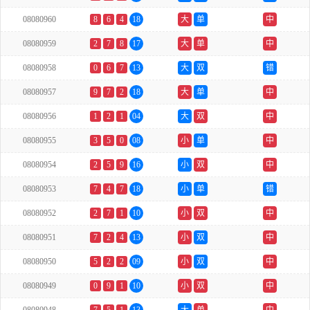
08080960
8
6
4
18
大
单
中
08080959
2
7
8
17
大
单
中
08080958
0
6
7
13
大
双
错
08080957
9
7
2
18
大
单
中
08080956
1
2
1
04
大
双
中
08080955
3
5
0
08
小
单
中
08080954
2
5
9
16
小
双
中
08080953
7
4
7
18
小
单
错
08080952
2
7
1
10
小
双
中
08080951
7
2
4
13
小
双
中
08080950
5
2
2
09
小
双
中
08080949
0
9
1
10
小
双
中