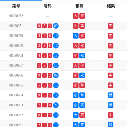
期号
号码
预测
结果
08080972
---
大
双
---
08080971
0
5
4
09
小
单
中
08080970
4
0
6
10
大
双
中
08080969
5
3
8
16
大
双
中
08080968
4
5
4
13
小
双
中
08080967
1
9
7
17
大
单
中
08080966
0
7
2
09
小
双
中
08080965
5
3
5
13
小
单
中
08080964
9
0
5
14
小
单
错
08080963
7
5
9
21
小
双
错
08080962
0
8
2
10
大
双
中
08080961
2
8
3
13
大
双
错