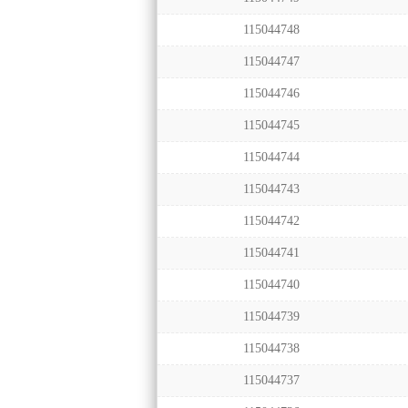
115044748
115044747
115044746
115044745
115044744
115044743
115044742
115044741
115044740
115044739
115044738
115044737