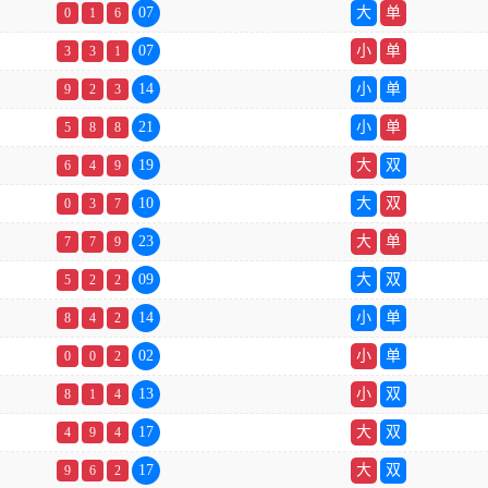
07
大
单
0
1
6
07
小
单
3
3
1
14
小
单
9
2
3
21
小
单
5
8
8
19
大
双
6
4
9
10
大
双
0
3
7
23
大
单
7
7
9
09
大
双
5
2
2
14
小
单
8
4
2
02
小
单
0
0
2
13
小
双
8
1
4
17
大
双
4
9
4
17
大
双
9
6
2