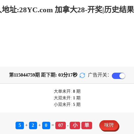
第
115044759
期 距下期:
03
分
16
秒
广告开关：
大单
未开:
8
期
大双
未开:
1
期
小双
未开:
5
期
5
+
2
+
0
=
07
-
小
单
咪牌