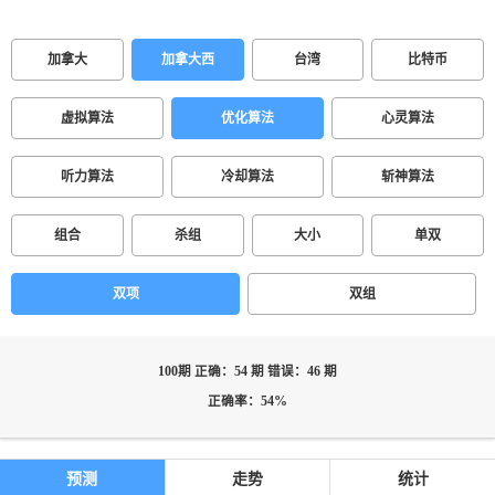
加拿大
加拿大西
台湾
比特币
虚拟算法
优化算法
心灵算法
听力算法
冷却算法
斩神算法
组合
杀组
大小
单双
双项
双组
100期 正确：54 期 错误：46 期
正确率：54%
预测
走势
统计