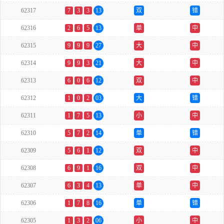
62317
7
3
3
13
双
错
62316
2
6
5
13
单
中
62315
9
9
9
27
大
中
62314
9
9
3
21
大
中
62313
6
0
6
12
双
中
62312
1
0
2
03
大
错
62311
1
7
5
13
小
中
62310
5
7
2
14
单
错
62309
5
6
1
12
双
中
62308
6
9
1
16
双
中
62307
6
3
4
13
单
中
62306
1
7
8
16
单
错
62305
1
3
2
06
小
中