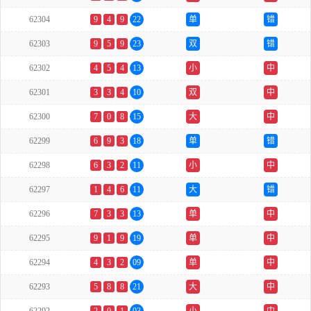
62304
9
4
9
22
单
错
62303
9
5
9
23
双
错
62302
4
5
4
13
小
中
62301
3
3
4
10
双
中
62300
7
0
8
15
大
中
62299
6
9
3
18
单
错
62298
6
3
2
11
小
中
62297
1
4
6
11
大
错
62296
7
3
3
13
单
中
62295
9
1
9
19
单
中
62294
4
3
2
09
单
中
62293
5
8
8
21
大
中