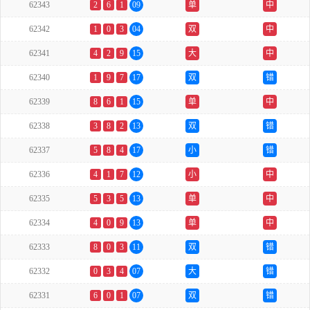
62343
2
6
1
09
单
中
62342
1
0
3
04
双
中
62341
4
2
9
15
大
中
62340
1
9
7
17
双
错
62339
8
6
1
15
单
中
62338
3
8
2
13
双
错
62337
5
8
4
17
小
错
62336
4
1
7
12
小
中
62335
5
3
5
13
单
中
62334
4
0
9
13
单
中
62333
8
0
3
11
双
错
62332
0
3
4
07
大
错
62331
6
0
1
07
双
错