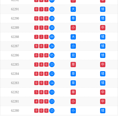
62292
2
0
1
03
小
中
62291
0
3
2
05
大
错
62290
0
9
9
18
单
错
62289
1
3
6
10
小
中
62288
2
2
5
09
大
错
62287
9
8
7
24
小
错
62286
0
5
0
05
双
错
62285
3
4
6
13
单
中
62284
8
0
4
12
单
错
62283
0
9
5
14
单
错
62282
5
8
0
13
单
中
62281
4
0
9
13
小
中
62280
9
0
6
15
小
错