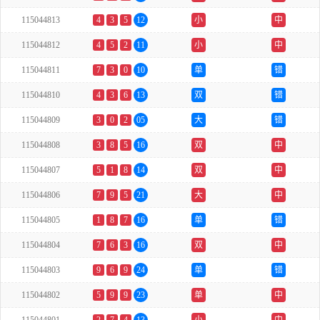
115044813
4
3
5
12
小
中
115044812
4
5
2
11
小
中
115044811
7
3
0
10
单
错
115044810
4
3
6
13
双
错
115044809
3
0
2
05
大
错
115044808
3
8
5
16
双
中
115044807
5
1
8
14
双
中
115044806
7
9
5
21
大
中
115044805
1
8
7
16
单
错
115044804
7
6
3
16
双
中
115044803
9
6
9
24
单
错
115044802
5
9
9
23
单
中