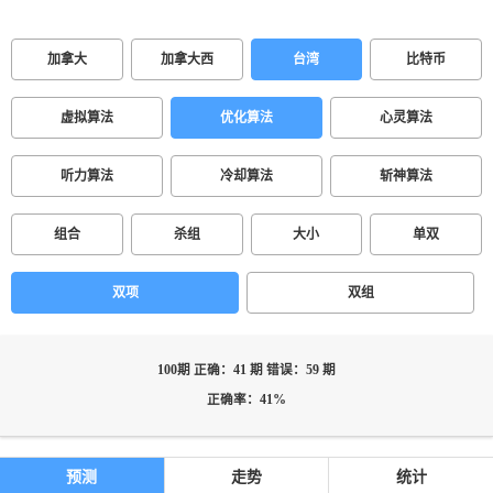
加拿大
加拿大西
台湾
比特币
虚拟算法
优化算法
心灵算法
听力算法
冷却算法
斩神算法
组合
杀组
大小
单双
双项
双组
100期 正确：41 期 错误：59 期
正确率：41%
预测
走势
统计