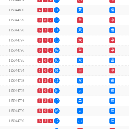
115044801
2
7
4
13
小
中
115044800
4
7
0
11
双
错
115044799
9
8
2
19
单
中
115044798
6
2
3
11
双
错
115044797
8
7
1
16
大
中
115044796
0
7
2
09
单
中
115044795
2
0
3
05
双
错
115044794
1
0
0
01
单
中
115044793
8
2
1
11
双
错
115044792
3
0
1
04
大
错
115044791
1
3
6
10
单
错
115044790
6
0
0
06
大
错
115044789
8
5
4
17
小
错