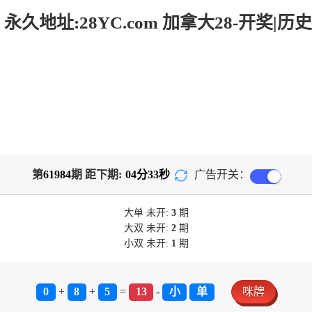
第
61984
期 距下期:
04
分
33
秒
广告开关：
大单
未开:
3
期
大双
未开:
2
期
小双
未开:
1
期
0
+
8
+
5
=
13
-
小
单
咪牌