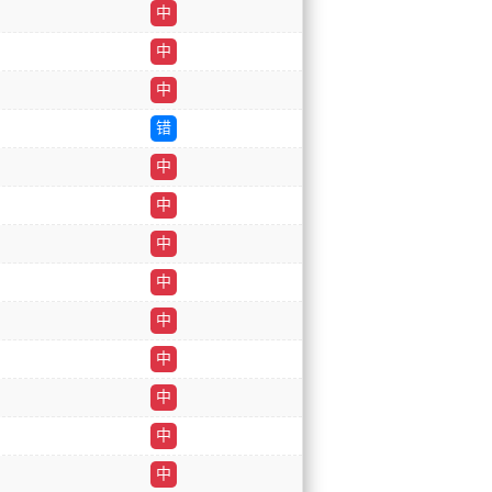
中
中
中
错
中
中
中
中
中
中
中
中
中