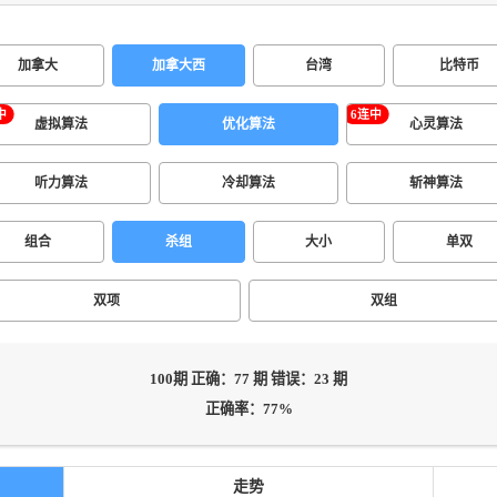
加拿大
加拿大西
台湾
比特币
虚拟算法
优化算法
心灵算法
听力算法
冷却算法
斩神算法
组合
杀组
大小
单双
双项
双组
100期 正确：77 期 错误：23 期
正确率：77%
走势