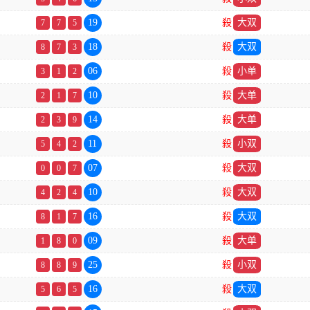
19
殺
大双
7
7
5
18
殺
大双
8
7
3
06
殺
小单
3
1
2
10
殺
大单
2
1
7
14
殺
大单
2
3
9
11
殺
小双
5
4
2
07
殺
大双
0
0
7
10
殺
大双
4
2
4
16
殺
大双
8
1
7
09
殺
大单
1
8
0
25
殺
小双
8
8
9
16
殺
大双
5
6
5