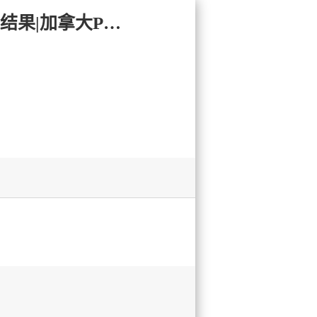
加拿大西28预测 永久地址:28YC.com 加拿大28-开奖|历史结果|加拿大PC历史走势|加拿大28刮奖预测|加拿大PC28大神预测|加拿大结果咪牌查询