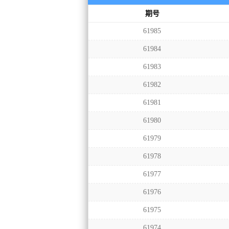
期号
61985
61984
61983
61982
61981
61980
61979
61978
61977
61976
61975
61974