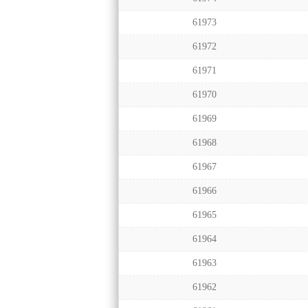
61973
61972
61971
61970
61969
61968
61967
61966
61965
61964
61963
61962