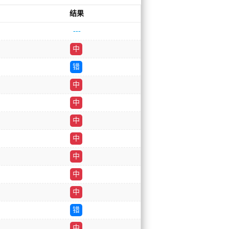
结果
---
中
错
中
中
中
中
中
中
中
错
中