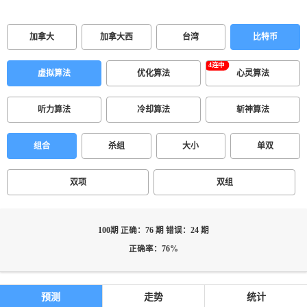
加拿大
加拿大西
台湾
比特币
虚拟算法
优化算法
心灵算法
听力算法
冷却算法
斩神算法
组合
杀组
大小
单双
双项
双组
100期 正确：76 期 错误：24 期
正确率：76%
预测
走势
统计