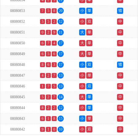
08080854
4
2
5
11
小
单
中
08080853
7
5
8
20
小
单
错
08080852
5
5
2
12
小
双
中
08080851
0
2
9
11
大
单
中
08080850
6
7
4
17
大
单
中
08080849
6
5
6
17
大
单
中
08080848
8
6
3
17
小
双
错
08080847
4
2
7
13
小
单
中
08080846
1
7
5
13
小
双
中
08080845
5
2
7
14
大
单
中
08080844
8
2
2
12
小
单
中
08080843
6
1
8
15
小
单
中
08080842
9
1
0
10
小
双
中