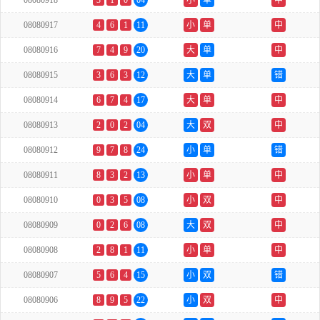
08080918
3
1
0
04
小
单
中
08080917
4
6
1
11
小
单
中
08080916
7
4
9
20
大
单
中
08080915
3
6
3
12
大
单
错
08080914
6
7
4
17
大
单
中
08080913
2
0
2
04
大
双
中
08080912
9
7
8
24
小
单
错
08080911
8
3
2
13
小
单
中
08080910
0
3
5
08
小
双
中
08080909
0
2
6
08
大
双
中
08080908
2
8
1
11
小
单
中
08080907
5
6
4
15
小
双
错
08080906
8
9
5
22
小
双
中