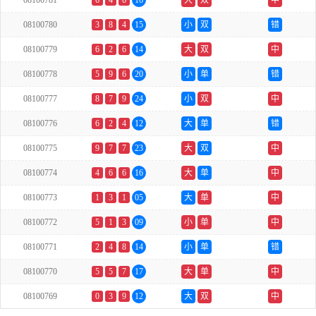
08100781
6
4
6
16
大
双
中
08100780
3
8
4
15
小
双
错
08100779
6
2
6
14
大
双
中
08100778
5
9
6
20
小
单
错
08100777
8
7
9
24
小
双
中
08100776
6
2
4
12
大
单
错
08100775
9
7
7
23
大
双
中
08100774
4
6
6
16
大
单
中
08100773
1
3
1
05
大
单
中
08100772
5
1
3
09
小
单
中
08100771
2
4
8
14
小
单
错
08100770
5
5
7
17
大
单
中
08100769
0
3
9
12
大
双
中