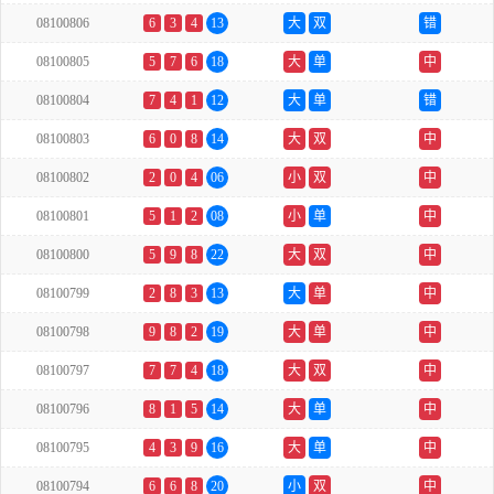
08100806
6
3
4
13
大
双
错
08100805
5
7
6
18
大
单
中
08100804
7
4
1
12
大
单
错
08100803
6
0
8
14
大
双
中
08100802
2
0
4
06
小
双
中
08100801
5
1
2
08
小
单
中
08100800
5
9
8
22
大
双
中
08100799
2
8
3
13
大
单
中
08100798
9
8
2
19
大
单
中
08100797
7
7
4
18
大
双
中
08100796
8
1
5
14
大
单
中
08100795
4
3
9
16
大
单
中
08100794
6
6
8
20
小
双
中