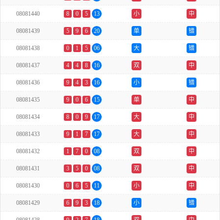
08081440
8
0
5
13
小
中
08081439
5
9
6
20
单
错
08081438
0
1
5
06
大
错
08081437
4
4
8
16
双
中
08081436
9
4
3
16
小
错
08081435
9
0
6
15
单
中
08081434
8
0
9
17
大
中
08081433
9
1
7
17
大
中
08081432
1
7
0
08
双
中
08081431
3
5
0
08
双
中
08081430
0
6
5
11
小
中
08081429
6
9
3
18
小
错