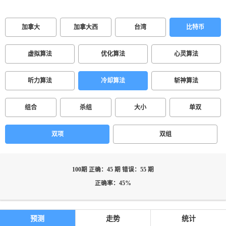
加拿大
加拿大西
台湾
比特币
虚拟算法
优化算法
心灵算法
听力算法
冷却算法
斩神算法
组合
杀组
大小
单双
双项
双组
100期 正确：45 期 错误：55 期
正确率：45%
预测
走势
统计