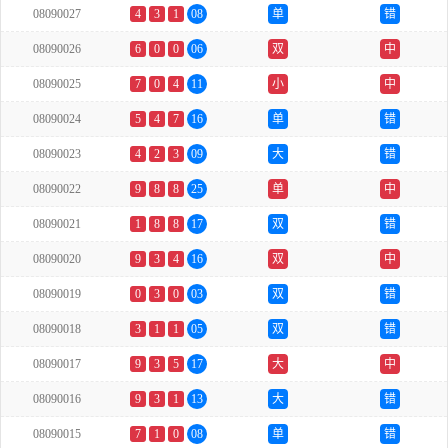
08090027
4
3
1
08
单
错
08090026
6
0
0
06
双
中
08090025
7
0
4
11
小
中
08090024
5
4
7
16
单
错
08090023
4
2
3
09
大
错
08090022
9
8
8
25
单
中
08090021
1
8
8
17
双
错
08090020
9
3
4
16
双
中
08090019
0
3
0
03
双
错
08090018
3
1
1
05
双
错
08090017
9
3
5
17
大
中
08090016
9
3
1
13
大
错
08090015
7
1
0
08
单
错