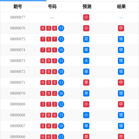
期号
号码
预测
结果
08090077
---
小
---
08090076
8
5
0
13
小
中
08090075
7
1
7
15
双
错
08090074
7
8
1
16
单
错
08090073
0
9
2
11
大
错
08090072
6
6
6
18
单
错
08090071
0
5
8
13
单
中
08090070
5
9
2
16
单
错
08090069
3
7
2
12
小
中
08090068
9
0
6
15
小
错
08090067
0
8
2
10
单
错
08090066
6
6
1
13
单
中