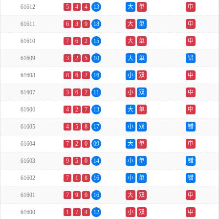
61612
5
4
4
13
大
单
中
61611
6
3
9
18
大
单
中
61610
7
6
2
15
大
单
中
61609
3
2
5
10
大
单
错
61608
8
6
2
16
小
双
中
61607
3
6
2
11
小
双
中
61606
4
2
7
13
大
单
中
61605
4
5
8
17
小
双
错
61604
7
2
0
09
大
单
中
61603
9
5
0
14
小
单
错
61602
7
1
8
16
小
单
错
61601
7
9
0
16
大
双
中
61600
1
7
4
12
小
双
中