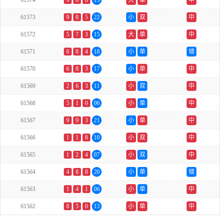
61574
9
0
6
15
大
单
中
61573
9
8
5
22
小
双
中
61572
5
7
3
15
大
单
中
61571
6
8
4
18
小
单
错
61570
6
8
3
17
小
单
中
61569
2
6
3
11
小
双
中
61568
5
1
0
06
小
单
中
61567
9
9
3
21
小
单
中
61566
1
1
8
10
小
双
中
61565
1
2
4
07
小
双
中
61564
4
8
8
20
小
单
错
61563
1
4
1
06
小
单
中
61562
8
5
0
13
小
单
中