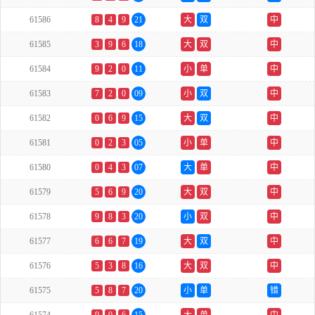
61586
8
4
9
21
大
双
中
61585
3
9
6
18
大
双
中
61584
9
2
0
11
小
单
中
61583
7
2
0
09
小
双
中
61582
0
6
9
15
大
双
中
61581
0
2
3
05
小
单
中
61580
0
4
3
07
大
单
中
61579
5
6
9
20
大
双
中
61578
9
8
3
20
小
双
中
61577
6
6
7
19
大
双
中
61576
5
3
8
16
大
双
中
61575
5
8
7
20
小
单
错