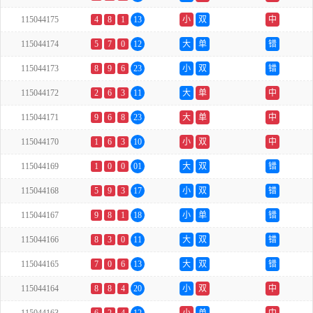
115044175
4
8
1
13
小
双
中
115044174
5
7
0
12
大
单
错
115044173
8
9
6
23
小
双
错
115044172
2
6
3
11
大
单
中
115044171
9
6
8
23
大
单
中
115044170
1
6
3
10
小
双
中
115044169
1
0
0
01
大
双
错
115044168
5
9
3
17
小
双
错
115044167
9
8
1
18
小
单
错
115044166
8
3
0
11
大
双
错
115044165
7
0
6
13
大
双
错
115044164
8
8
4
20
小
双
中