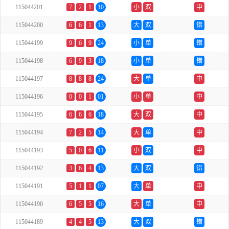
115044201
7
2
1
10
小
双
中
115044200
6
6
1
13
大
双
错
115044199
9
6
9
24
小
单
错
115044198
6
9
3
18
小
单
错
115044197
8
8
8
24
大
单
中
115044196
0
0
1
01
小
单
中
115044195
6
6
6
18
大
双
中
115044194
7
2
5
14
大
单
中
115044193
5
0
6
11
小
双
中
115044192
3
6
4
13
大
双
错
115044191
5
1
1
07
大
单
中
115044190
6
5
5
16
大
单
中
115044189
4
4
5
13
大
双
错