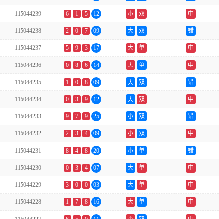
115044239
6
1
5
12
小
双
中
115044238
2
0
7
09
大
双
错
115044237
5
9
3
17
大
单
中
115044236
0
8
6
14
大
单
中
115044235
1
0
8
09
大
双
错
115044234
0
3
9
12
大
双
中
115044233
9
7
9
25
小
双
错
115044232
2
3
4
09
小
双
中
115044231
8
4
8
20
小
单
错
115044230
0
3
4
07
大
单
中
115044229
3
0
0
03
大
单
中
115044228
1
7
8
16
大
单
中