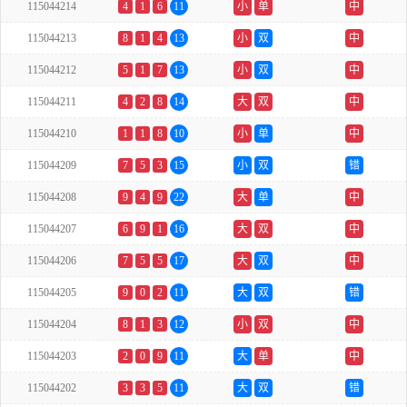
115044214
4
1
6
11
小
单
中
115044213
8
1
4
13
小
双
中
115044212
5
1
7
13
小
双
中
115044211
4
2
8
14
大
双
中
115044210
1
1
8
10
小
单
中
115044209
7
5
3
15
小
双
错
115044208
9
4
9
22
大
单
中
115044207
6
9
1
16
大
双
中
115044206
7
5
5
17
大
双
中
115044205
9
0
2
11
大
双
错
115044204
8
1
3
12
小
双
中
115044203
2
0
9
11
大
单
中
115044202
3
3
5
11
大
双
错