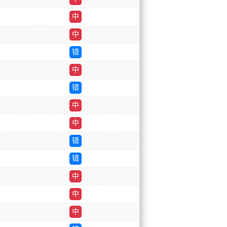
中
中
错
中
错
中
中
错
错
中
中
中