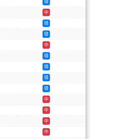
错
中
错
错
中
错
错
错
错
中
中
中
中