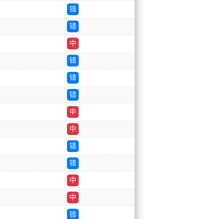
错
错
中
错
错
错
中
中
错
错
中
中
错