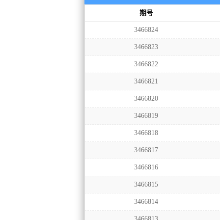
期号
3466824
3466823
3466822
3466821
3466820
3466819
3466818
3466817
3466816
3466815
3466814
3466813