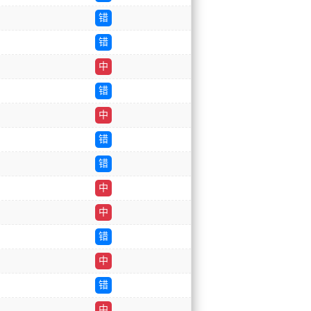
错
错
中
错
中
错
错
中
中
错
中
错
中