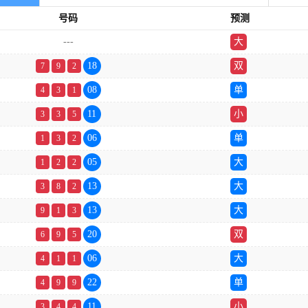
号码
预测
---
大
18
双
7
9
2
08
单
4
3
1
11
小
3
3
5
06
单
1
3
2
05
大
1
2
2
13
大
3
8
2
13
大
9
1
3
20
双
6
9
5
06
大
4
1
1
22
单
4
9
9
11
小
3
4
4