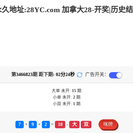
第
3466823
期 距下期:
02
分
23
秒
广告开关：
大单
未开:
15
期
小单
未开:
2
期
小双
未开:
1
期
7
+
9
+
2
=
18
-
大
双
咪牌