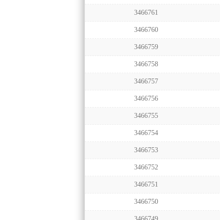
3466761
3466760
3466759
3466758
3466757
3466756
3466755
3466754
3466753
3466752
3466751
3466750
3466749