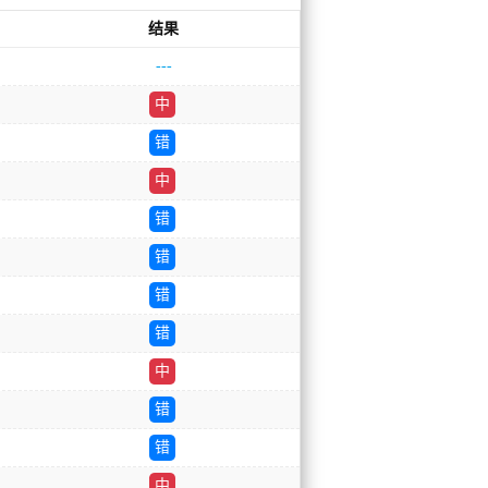
结果
---
中
错
中
错
错
错
错
中
错
错
中