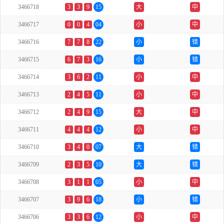
3466718
3
3
9
15
大
中
3466717
0
0
4
04
小
中
3466716
7
7
8
22
小
错
3466715
6
7
3
16
小
错
3466714
3
6
2
11
小
中
3466713
2
4
5
11
小
中
3466712
2
4
9
15
大
中
3466711
4
4
4
12
小
中
3466710
3
4
0
07
大
错
3466709
2
3
5
10
大
错
3466708
3
1
1
05
小
中
3466707
3
9
6
18
小
错
3466706
3
3
6
12
小
中