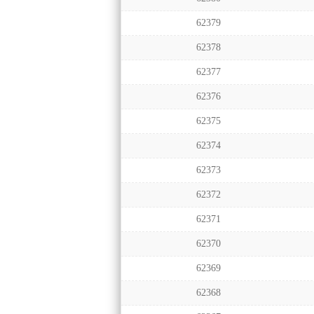
62379
62378
62377
62376
62375
62374
62373
62372
62371
62370
62369
62368