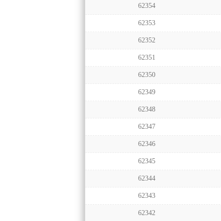
62354
62353
62352
62351
62350
62349
62348
62347
62346
62345
62344
62343
62342