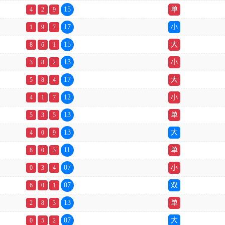
15
单
4
2
9
17
小
1
9
7
15
大
8
6
1
13
小
3
8
2
17
大
5
8
4
12
小
4
1
7
13
单
5
3
5
13
大
4
0
9
11
单
8
0
3
07
小
0
3
4
07
双
6
0
1
13
单
2
8
3
07
大
0
5
2