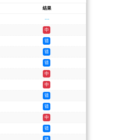
结果
---
中
错
错
错
中
中
错
错
中
错
错