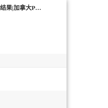
加拿大西28预测 永久地址:28YC.com 加拿大28-开奖|历史结果|加拿大PC历史走势|加拿大28刮奖预测|加拿大PC28大神预测|加拿大结果咪牌查询