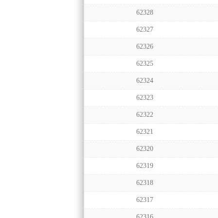
62328
62327
62326
62325
62324
62323
62322
62321
62320
62319
62318
62317
62316