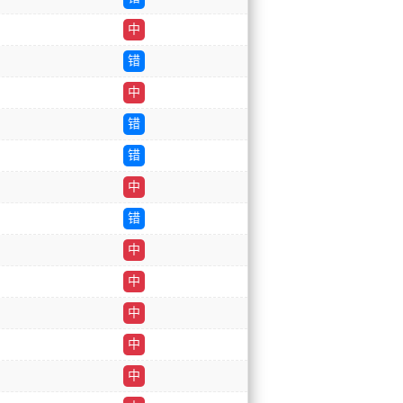
中
错
中
错
错
中
错
中
中
中
中
中